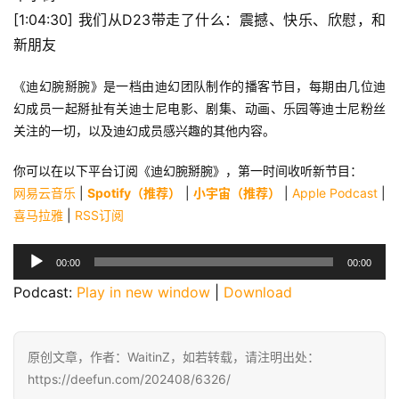
[1:04:30] 我们从D23带走了什么：震撼、快乐、欣慰，和
新朋友
《迪幻腕掰腕》是一档由迪幻团队制作的播客节目，每期由几位迪
幻成员一起掰扯有关迪士尼电影、剧集、动画、乐园等迪士尼粉丝
关注的一切，以及迪幻成员感兴趣的其他内容。
你可以在以下平台订阅《迪幻腕掰腕》，第一时间收听新节目：
网易云音乐
 | 
Spotify（推荐）
 | 
小宇宙（推荐）
 | 
Apple Podcast
 | 
喜马拉雅
 | 
RSS订阅
音
00:00
00:00
频
Podcast: 
Play in new window
 | 
Download
播
放
器
原创文章，作者：WaitinZ，如若转载，请注明出处：
https://deefun.com/202408/6326/