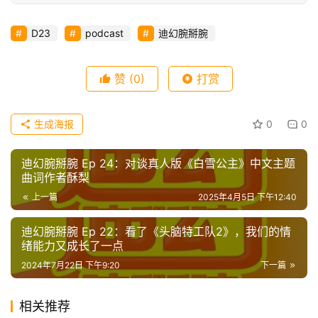
首
页
D23
podcast
迪幻腕掰腕
播
客
赞
(0)
打赏
登录
注册
微
生成海报
0
0
博
迪幻腕掰腕 Ep 24：对谈真人版《白雪公主》中文主题
曲词作者酥梨
上一篇
2025年4月5日 下午12:40
迪幻腕掰腕 Ep 22：看了《头脑特工队2》，我们的情
绪能力又成长了一点
2024年7月22日 下午9:20
下一篇
相关推荐