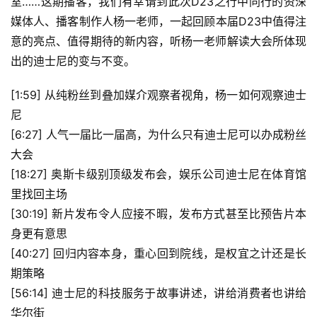
室……这期播客，我们有幸请到此次D23之行中同行的资深
媒体人、播客制作人杨一老师，一起回顾本届D23中值得注
意的亮点、值得期待的新内容，听杨一老师解读大会所体现
出的迪士尼的变与不变。
[1:59] 从纯粉丝到叠加媒介观察者视角，杨一如何观察迪士
尼
[6:27] 人气一届比一届高，为什么只有迪士尼可以办成粉丝
大会
[18:27] 奥斯卡级别顶级发布会，娱乐公司迪士尼在体育馆
里找回主场
[30:19] 新片发布令人应接不暇，发布方式甚至比预告片本
身更有意思
[40:27] 回归内容本身，重心回到院线，是权宜之计还是长
期策略
[56:14] 迪士尼的科技服务于故事讲述，讲给消费者也讲给
华尔街