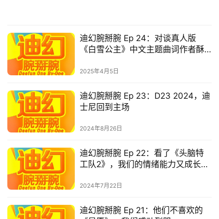
迪幻腕掰腕 Ep 24：对谈真人版
《白雪公主》中文主题曲词作者酥
梨
2025年4月5日
迪幻腕掰腕 Ep 23：D23 2024，迪
士尼回到主场
首
2024年8月26日
页
迪幻腕掰腕 Ep 22：看了《头脑特
工队2》，我们的情绪能力又成长了
播
一点
客
登录
注册
2024年7月22日
微
迪幻腕掰腕 Ep 21：他们不喜欢的
博