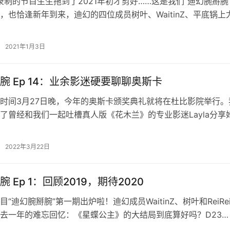
底录制的节目生生拖到了2021年初才剪好……这是我们“迪幻腕掰腕
，也恰逢新年到来，迪幻的四位成员树叶、WaitinZ、平底锅上
泉的月影君一起聊…
2021年1月3日
腕 Ep 14：业余影迷硬要聊聊奥斯卡
时间3月27日晚，今年的奥斯卡颁奖典礼就将在杜比影院举行。
了曾经和我们一起吐槽真人版《花木兰》的专业影迷Layla分享
片的见解，最后因时间原因没…
2022年3月22日
 Ep 1：回顾2019，期待2020
“迪幻腕掰腕”第一期出炉啦！迪幻成员WaitinZ、树叶和ReiRe
去一年的难忘回忆：《星蝶公主》的大结局到底算好吗？D23
的最大惊喜是什么？…