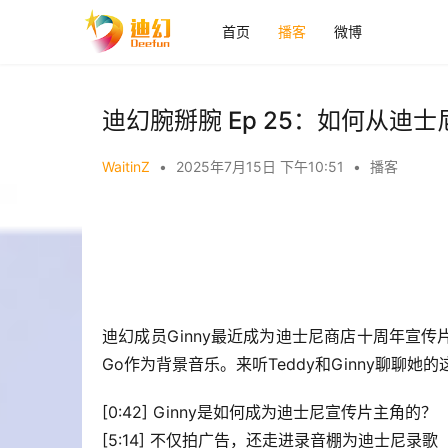
首页
播客
微博
迪幻腕掰腕 Ep 25：如何从
WaitinZ
•
2025年7月15日 下午10:51
•
播客
迪幻成员Ginny最近成为迪士尼商店十周年宣传片的主
Go作为背景音乐。来听Teddy和Ginny聊
[0:42] Ginny是如何成为迪士尼宣传片主角的？
[5:14] 不仅拍广告，还走进录音棚为迪士尼录歌