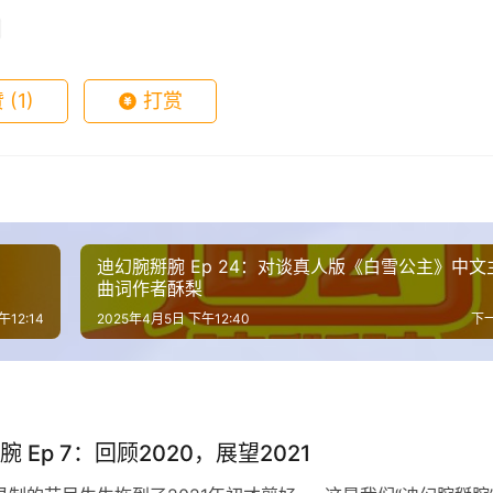
头
键
来
赞
(1)
打赏
增
高
或
降
低
音
？
迪幻腕掰腕 Ep 24：对谈真人版《白雪公主》中文
曲词作者酥梨
量。
午12:14
2025年4月5日 下午12:40
下
 Ep 7：回顾2020，展望2021