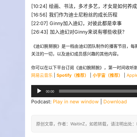
[10:24] 绘画、书法，多才多艺，才女是如何养
[16:56] 我们作为迪士尼粉丝的成长历程
[22:07] Ginny加入迪幻，对彼此都是幸事
[26:43] 加入迪幻对Ginny来说有哪些收获？
《迪幻腕掰腕》是一档由迪幻团队制作的播客节目，每
关注的一切，以及迪幻成员感兴趣的其他内容。
你可以在以下平台订阅《迪幻腕掰腕》，第一时间收听
网易云音乐
 | 
Spotify（推荐）
 | 
小宇宙（推荐）
 | 
Appl
音
00:00
频
Podcast: 
Play in new window
 | 
Download
播
放
器
原创文章，作者：WaitinZ，如若转载，请注明出处：https:/