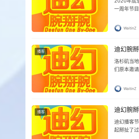
2020年
一周年节目
的脸和重力
WaitinZ
迪幻腕掰
播客
洛杉矶当地
们原本邀请
此次提名影
WaitinZ
迪幻腕掰腕
播客
迪幻播客节目
起掰扯了过
Expo上