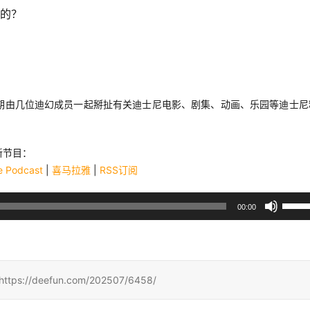
成的？
期由几位迪幻成员一起掰扯有关迪士尼电影、剧集、动画、乐园等迪士尼
新节目：
e Podcast
 | 
喜马拉雅
 | 
RSS订阅
使
00:00
用
上
/
下
/deefun.com/202507/6458/
箭