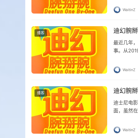
WaitinZ
迪幻腕掰
播客
最近几年，
事。从20
《许愿神龙
WaitinZ
迪幻腕掰
播客
迪士尼电影
面，虽然在
也难以带回
WaitinZ