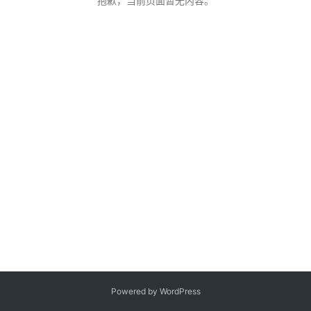
抱歉，当前页面暂无内容。
客
登录
注册
微
博
Powered by WordPress