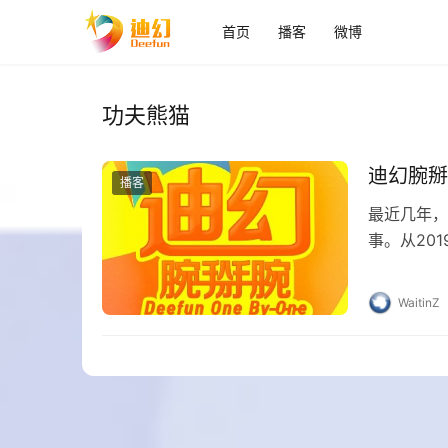
首页
播客
微博
功夫熊猫
迪幻腕掰
播客
最近几年，
事。从20
《许愿神龙
WaitinZ