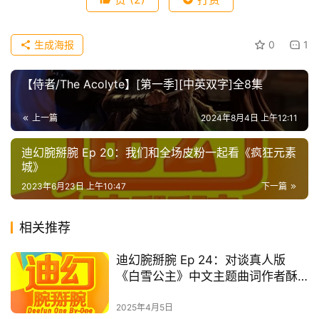
首
页
生成海报
0
1
播
【侍者/The Acolyte】[第一季][中英双字]全8集
客
登录
注册
上一篇
2024年8月4日 上午12:11
微
博
迪幻腕掰腕 Ep 20：我们和全场皮粉一起看《疯狂元素
城》
2023年6月23日 上午10:47
下一篇
相关推荐
迪幻腕掰腕 Ep 24：对谈真人版
《白雪公主》中文主题曲词作者酥
梨
2025年4月5日