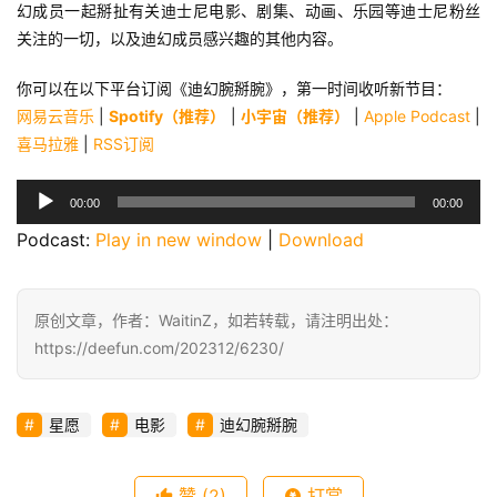
幻成员一起掰扯有关迪士尼电影、剧集、动画、乐园等迪士尼粉丝
关注的一切，以及迪幻成员感兴趣的其他内容。
你可以在以下平台订阅《迪幻腕掰腕》，第一时间收听新节目：
网易云音乐
 | 
Spotify（推荐）
 | 
小宇宙（推荐）
 | 
Apple Podcast
 | 
喜马拉雅
 | 
RSS订阅
音
00:00
00:00
频
Podcast: 
Play in new window
 | 
Download
播
放
器
原创文章，作者：WaitinZ，如若转载，请注明出处：
https://deefun.com/202312/6230/
星愿
电影
迪幻腕掰腕
赞
(2)
打赏