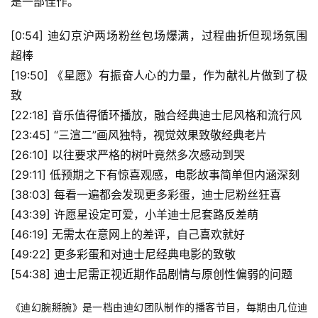
是一部佳作。
[0:54] 迪幻京沪两场粉丝包场爆满，过程曲折但现场氛围
超棒
[19:50] 《星愿》有振奋人心的力量，作为献礼片做到了极
致
[22:18] 音乐值得循环播放，融合经典迪士尼风格和流行风
[23:45] “三渲二”画风独特，视觉效果致敬经典老片
[26:10] 以往要求严格的树叶竟然多次感动到哭
[29:11] 低预期之下有惊喜观感，电影故事简单但内涵深刻
[38:03] 每看一遍都会发现更多彩蛋，迪士尼粉丝狂喜
[43:39] 许愿星设定可爱，小羊迪士尼套路反差萌
[46:19] 无需太在意网上的差评，自己喜欢就好
[49:22] 更多彩蛋和对迪士尼经典电影的致敬
[54:38] 迪士尼需正视近期作品剧情与原创性偏弱的问题
《迪幻腕掰腕》是一档由迪幻团队制作的播客节目，每期由几位迪