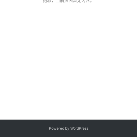
抱歉，当前页面暂无内容。
客
登录
注册
微
博
Powered by WordPress