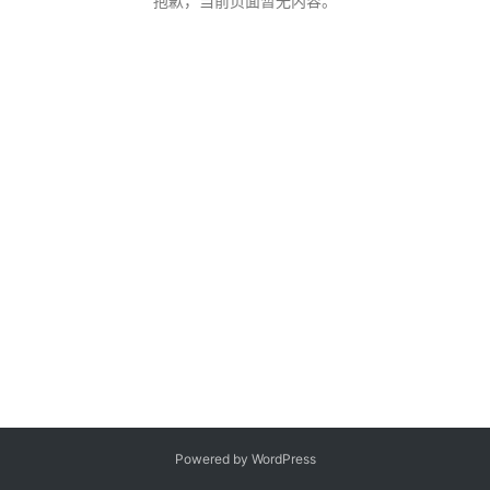
抱歉，当前页面暂无内容。
客
登录
注册
微
博
Powered by WordPress