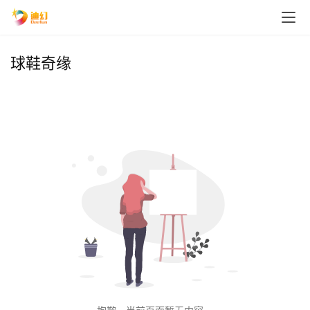
球鞋奇缘
首
页
播