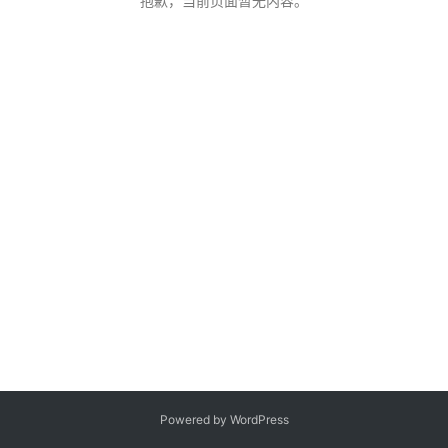
抱歉，当前页面暂无内容。
客
登录
注册
微
博
Powered by WordPress