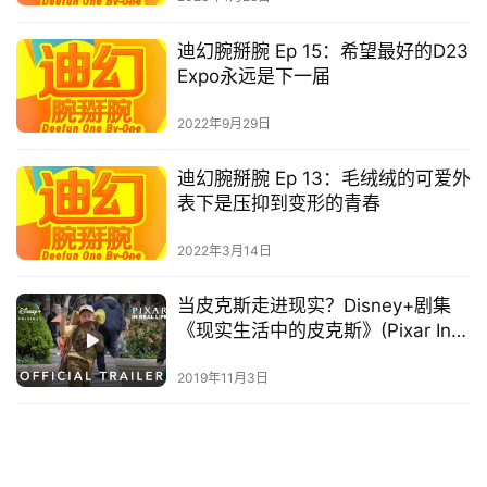
迪幻腕掰腕 Ep 15：希望最好的D23
Expo永远是下一届
首
页
2022年9月29日
播
迪幻腕掰腕 Ep 13：毛绒绒的可爱外
客
登录
注册
表下是压抑到变形的青春
微
2022年3月14日
博
当皮克斯走进现实？Disney+剧集
《现实生活中的皮克斯》(Pixar In
Real Life)发布预告片！
2019年11月3日