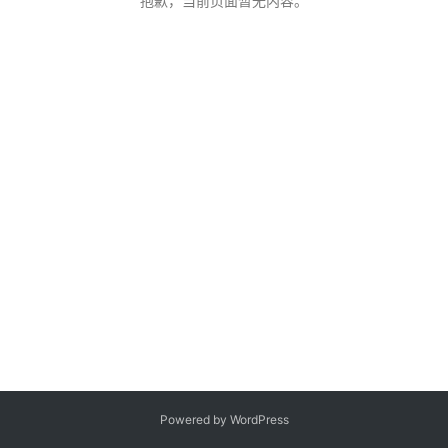
抱歉，当前页面暂无内容。
客
登录
注册
微
博
Powered by WordPress