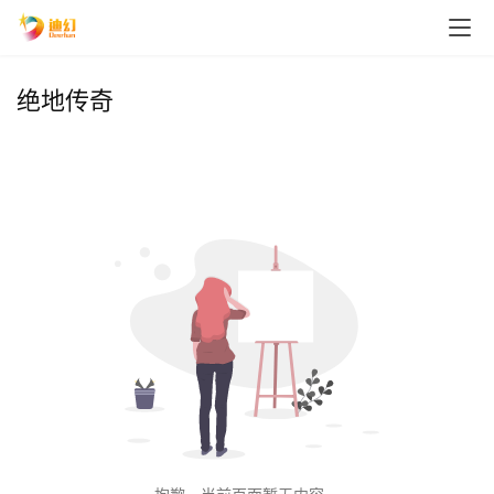
绝地传奇
首
页
播