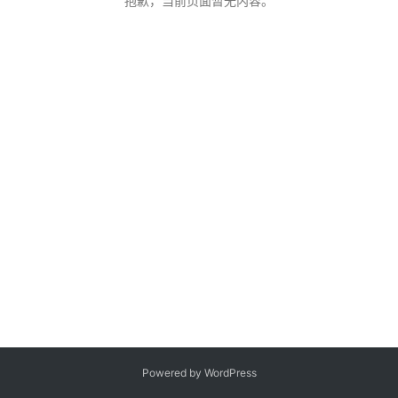
抱歉，当前页面暂无内容。
客
登录
注册
微
博
Powered by WordPress