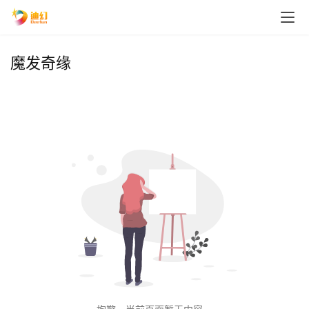
魔发奇缘
首
页
播