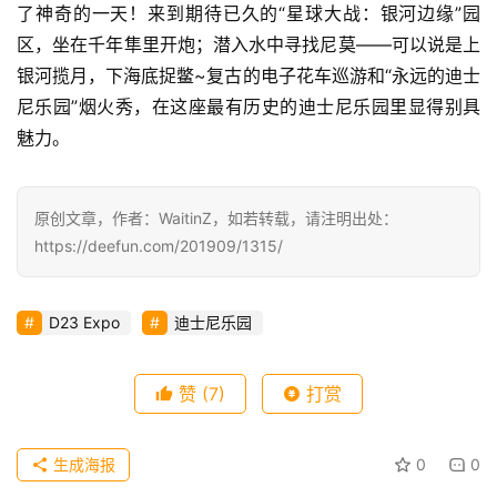
了神奇的一天！来到期待已久的“星球大战：银河边缘”园
区，坐在千年隼里开炮；潜入水中寻找尼莫——可以说是上
银河揽月，下海底捉鳖~复古的电子花车巡游和“永远的迪士
尼乐园”烟火秀，在这座最有历史的迪士尼乐园里显得别具
魅力。 
原创文章，作者：WaitinZ，如若转载，请注明出处：
https://deefun.com/201909/1315/
D23 Expo
迪士尼乐园
赞
(7)
打赏
生成海报
0
0