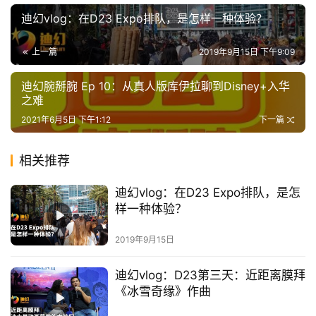
首
迪幻vlog：在D23 Expo排队，是怎样一种体验？
页
上一篇
2019年9月15日 下午9:09
播
客
登录
注册
迪幻腕掰腕 Ep 10：从真人版库伊拉聊到Disney+入华
之难
微
2021年6月5日 下午1:12
下一篇
博
相关推荐
迪幻vlog：在D23 Expo排队，是怎
样一种体验？
2019年9月15日
迪幻vlog：D23第三天：近距离膜拜
《冰雪奇缘》作曲