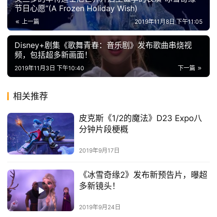
节日心愿”(A Frozen Holiday Wish)
上一篇
2019年11月8日 下午11:05
Disney+剧集《歌舞青春：音乐剧》发布歌曲串烧视
首
频，包括超多新画面！
页
2019年11月3日 下午10:40
下一篇
播
相关推荐
客
登录
注册
皮克斯《1/2的魔法》D23 Expo八
分钟片段梗概
微
博
2019年9月17日
《冰雪奇缘2》发布新预告片，曝超
多新镜头！
2019年9月24日