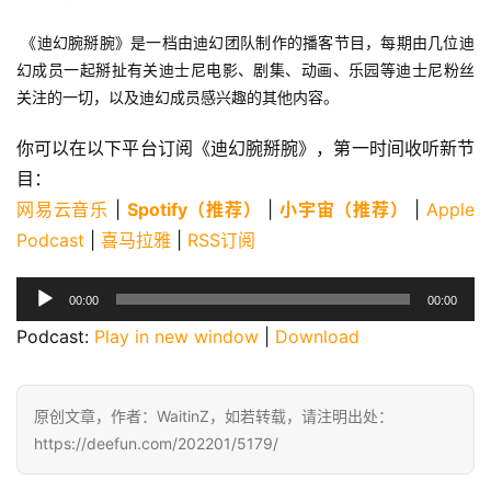
 《迪幻腕掰腕》是一档由迪幻团队制作的播客节目，每期由几位迪
幻成员一起掰扯有关迪士尼电影、剧集、动画、乐园等迪士尼粉丝
关注的一切，以及迪幻成员感兴趣的其他内容。 
你可以在以下平台订阅《迪幻腕掰腕》，第一时间收听新节
目：
网易云音乐
 | 
Spotify（推荐）
 | 
小宇宙（推荐）
 | 
Apple 
Podcast
 | 
喜马拉雅
 | 
RSS订阅
音
00:00
00:00
频
Podcast: 
Play in new window
 | 
Download
播
放
器
原创文章，作者：WaitinZ，如若转载，请注明出处：
https://deefun.com/202201/5179/