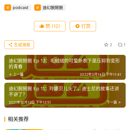
podcast
迪幻腕掰腕
首
赞
(12)
打赏
页
生成海报
2
1
播
客
登录
注册
迪幻腕掰腕 Ep 13：毛绒绒的可爱外表下是压抑到变形
的青春
微
上一篇
2022年3月14日 下午11:41
博
迪幻腕掰腕 Ep 11：玲娜贝儿火了，迪士尼的故事还讲
不讲了？
2021年12月12日 下午12:51
下一篇
相关推荐