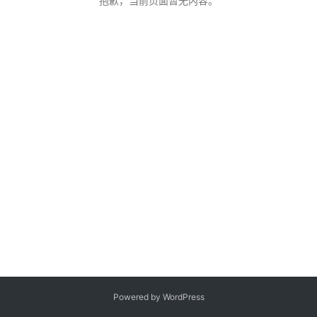
抱歉，当前页面暂无内容。
客
登录
注册
微
博
Powered by WordPress