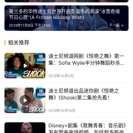
奥兰多的华特迪士尼世界开启圣诞季的表演“冰雪奇缘
节日心愿”(A Frozen Holiday Wish)
首
2019年11月8日 下午11:05
下一篇
页
相关推荐
播
客
迪士尼频道网剧《惊艳之舞》第一
登录
注册
集：Sofia Wylie半分钟舞蹈秒杀全
场
微
2019年10月4日
博
迪士尼频道出品迷你剧《惊艳之
舞》(Shook)第二集抢先看！
2019年10月16日
Disney+剧集《歌舞青春：音乐剧》
发布歌曲串烧视频，包括超多新画