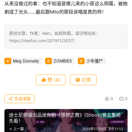
从来没做过的事：也不知道是哪儿来的小哥这么倒霉，被她
剃成了光头……最后跟Milo的那段说唱是真的帅！
原创文章，作者：Alan，如若转载，请注明出处：
https://deefun.com/201911/2637/
Meg Donnelly
ZOMBIES
少年僵尸
赞
(4)
打赏
生成海报
0
0
迪士尼频道出品迷你剧《惊艳之舞》(Shook)第五集抢
先看！
上一篇
2019年11月8日 下午11:13