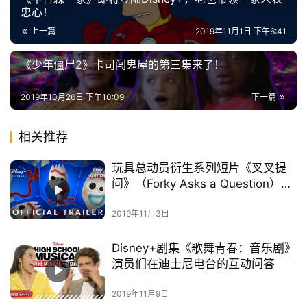
忠心！
上一篇
2019年11月1日 下午6:41
《少年僵尸2》卡司闯鬼屋的第三集来了！
首
页
2019年10月26日 下午10:09
下一篇
播
相关推荐
客
登录
注册
玩具总动员衍生系列短片《叉叉提
微
问》（Forky Asks a Question）发
布预告片啦！
博
2019年11月3日
Disney+剧集《歌舞青春：音乐剧》
演员们在迪士尼电台的互动问答
2019年11月9日