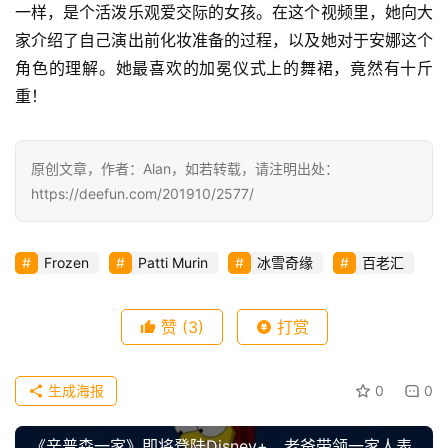
一样，是个活泼乐观爱交际的女孩。在这个视频里，她向大
家介绍了自己演出前化妆准备的过程，以及她对于安娜这个
角色的理解。她最喜欢的加冕仪式上的舞裙，竟然有十斤
重！
原创文章，作者：Alan，如若转载，请注明出处：
https://deefun.com/201910/2577/
Frozen
Patti Murin
冰雪奇缘
百老汇
赞
(3)
打赏
生成海报
0
0
《辛普森一家》即将登陆Disney+，老爸带领一家人表