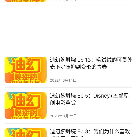
迪幻腕掰腕 Ep 13：毛绒绒的可爱外
表下是压抑到变形的青春
首
2022年3月14日
页
迪幻腕掰腕 Ep 5：Disney+五部原
创电影鉴赏
播
客
登录
注册
2020年3月22日
微
迪幻腕掰腕 Ep 3：我们为什么喜欢
博