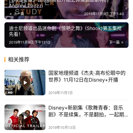
Andrew Pirozzi
上一篇
2019年11月9日 下午1:40
迪士尼频道出品迷你剧《惊艳之舞》(Shook)第五集抢
先看！
2019年11月8日 下午11:13
下一篇
首
相关推荐
页
国家地理频道《杰夫·高布伦眼中的
世界》11月12日在Disney+开播
播
客
登录
注册
2019年11月1日
微
Disney+新剧集《歌舞青春：音乐
博
剧》不是续集，不是翻拍，一起期
待！
2019年10月13日