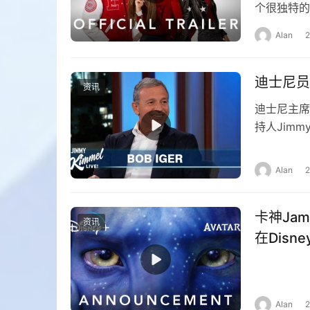
个很独特的
版《歌舞青
Alan
迪士尼员
资讯
迪士尼主席
持人Jimm
工，员工卡
Alan
卡神Jam
资讯
在Disn
Alan