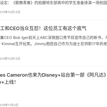
设定：《歌舞青春》的拍摄地东部高中的学生准备排演一场校园
春》。在从试演到排练的过程中…
2019年10月13日
工和CEO当众互怼！这位员工有这个底气
兼CEO Bob Iger前天上ABC深夜脱口秀节目宣传自己的新书，
y Kimmel互开玩笑。Jimmy抱怨自己作为为迪士尼供职17年的
背面…
2019年10月13日
es Cameron也来为Disney+站台第一部《阿凡达
ey+上线！
2019年11月3日