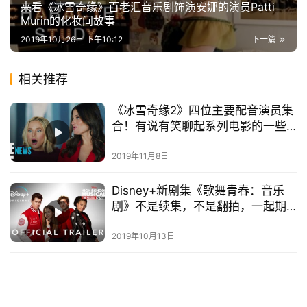
来看《冰雪奇缘》百老汇音乐剧饰演安娜的演员Patti
Murin的化妆间故事
2019年10月26日 下午10:12
下一篇
相关推荐
《冰雪奇缘2》四位主要配音演员集
首
合！有说有笑聊起系列电影的一些
页
趣事
2019年11月8日
播
客
登录
注册
Disney+新剧集《歌舞青春：音乐
剧》不是续集，不是翻拍，一起期
微
待！
博
2019年10月13日