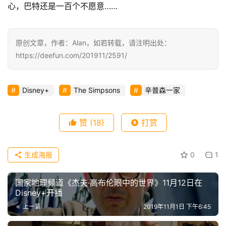
心，巴特还是一百个不愿意……
原创文章，作者：Alan，如若转载，请注明出处：
https://deefun.com/201911/2591/
Disney+
The Simpsons
辛普森一家
赞
(18)
打赏
生成海报
0
1
国家地理频道《杰夫·高布伦眼中的世界》11月12日在
Disney+开播
上一篇
2019年11月1日 下午6:45